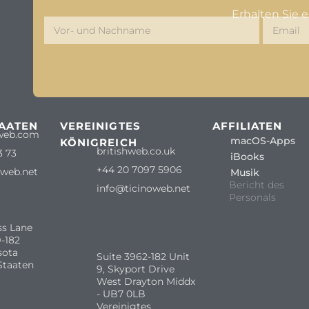
Erhalten Sie 
TAATEN
VEREINIGTES
AFFILIATEN
web.com
macOS-Apps
KÖNIGREICH
britishweb.co.uk
3 73
iBooks
+44 20 7097 5906
oweb.net
Musik
Bericht des
info@ticinoweb.net
Personals
ss Lane
-182
sota
Suite 3962-182 Unit
Staaten
9, Skyport Drive
West Drayton Middx
- UB7 0LB
Vereinigtes