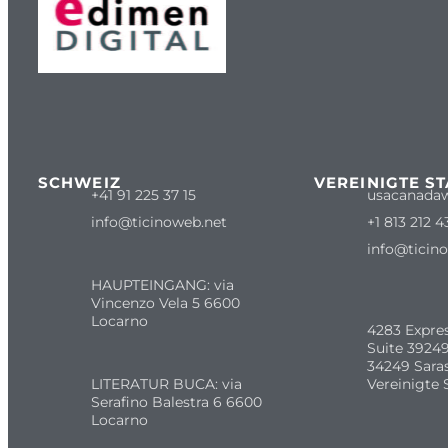
SCHWEIZ
VEREINIGTE S
+41 91 225 37 15
usacanada
info@ticinoweb.net
+1 813 212 4
info@ticin
HAUPTEINGANG: via
Vincenzo Vela 5 6600
Locarno
4283 Expre
Suite 39249
34249 Sara
LITERATUR BUCA: via
Vereinigte 
Serafino Balestra 6 6600
Locarno