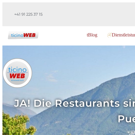
+41 91 225 37 15
tBlog
Dienstleist
JA! Die Restaurants s
Pue