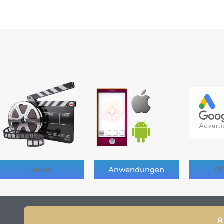
Video
Anwendungen
SE
R