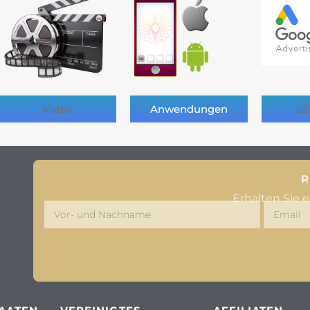
Video
Anwendungen
SE
R
Erhalten Sie 