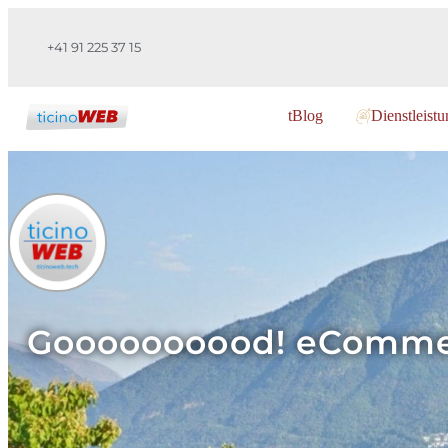
+41 91 225 37 15
tBlog
Dienstleist
Goooooooood! eCommerc