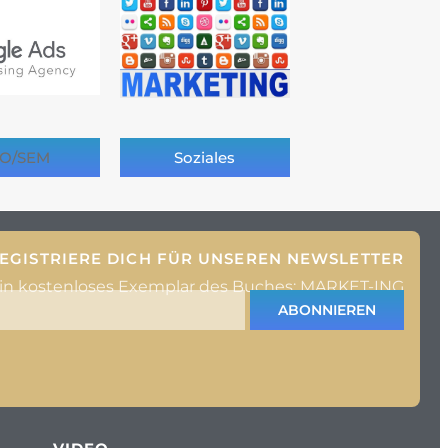
O/SEM
Soziales
EGISTRIERE DICH FÜR UNSEREN NEWSLETTER
ein kostenloses Exemplar des Buches: MARKET-ING
ABONNIEREN