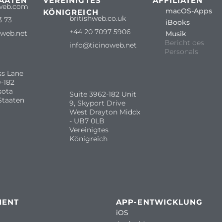
TAATEN
VEREINIGTES
AFFILIATEN
web.com
macOS-Apps
KÖNIGREICH
britishweb.co.uk
3 73
iBooks
+44 20 7097 5906
oweb.net
Musik
Bericht des
info@ticinoweb.net
Personals
ss Lane
-182
sota
Suite 3962-182 Unit
Staaten
9, Skyport Drive
West Drayton Middx
- UB7 0LB
Vereinigtes
Königreich
MENT
APP-ENTWICKLUNG
iOS