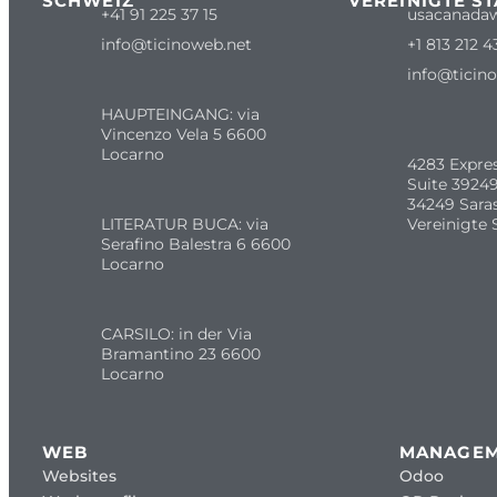
SCHWEIZ
VEREINIGTE S
+41 91 225 37 15
usacanada
info@ticinoweb.net
+1 813 212 4
info@ticin
HAUPTEINGANG: via
Vincenzo Vela 5 6600
Locarno
4283 Expre
Suite 39249
34249 Sara
LITERATUR BUCA: via
Vereinigte 
Serafino Balestra 6 6600
Locarno
CARSILO: in der Via
Bramantino 23 6600
Locarno
WEB
MANAGE
Websites
Odoo