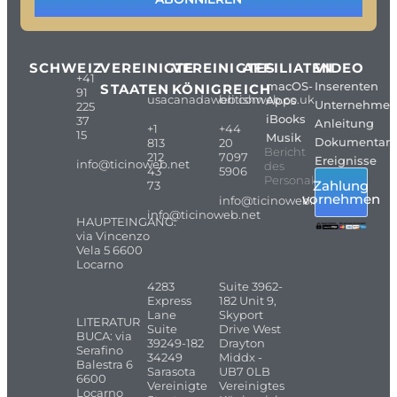
SCHWEIZ
VEREINIGTE
VEREINIGTES
AFFILIATEN
VIDEO
+41
macOS-
Inserenten
STAATEN
KÖNIGREICH
91
usacanadaweb.com
britishweb.co.uk
Apps
Unternehme
225
iBooks
37
Anleitung
+1
+44
15
Musik
Dokumentarf
813
20
Bericht
212
7097
Ereignisse
info@ticinoweb.net
des
43
5906
Personals
Zahlung
73
vornehmen
info@ticinoweb.net
info@ticinoweb.net
HAUPTEINGANG:
via Vincenzo
Vela 5 6600
Locarno
4283
Suite 3962-
Express
182 Unit 9,
Lane
Skyport
LITERATUR
Suite
Drive West
BUCA: via
39249-182
Drayton
Serafino
34249
Middx -
Balestra 6
Sarasota
UB7 0LB
6600
Vereinigte
Vereinigtes
Locarno