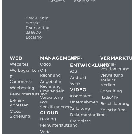
Staaten
Königreich
CARSILO: in
der Via
Bramantino
23 6600
Locarno
WEB
MANAGEMENT
APP-
VERMARKTU
Websites
Odoo
Google-
ENTWICKLUNG
Positionierung
Werbegrafiken
QR-
iOS
Rechnung
Verwaltung
E-
Android
sozialer
Commerce
Angebot in
WEB
Medien
Rechnung
Webhosting
VIDEO
umwandeln
Consulting
Fernunterstützung
Inserenten
Verwaltung
Radio/TV
E-Mail-
von
Unternehmen
Beschilderung
Adressen
Spezifikationen
Anleitung
Zeitschriften
Cloud-
CLOUD
Dokumentarfilme
Sicherung
Hosting
Ereignisse
Fernunterstützung
Web-