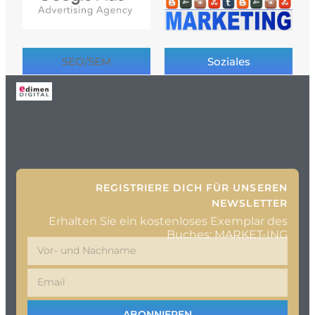
SEO/SEM
Soziales
REGISTRIERE DICH FÜR UNSEREN
NEWSLETTER
Erhalten Sie ein kostenloses Exemplar des
Buches: MARKET-ING
ABONNIEREN