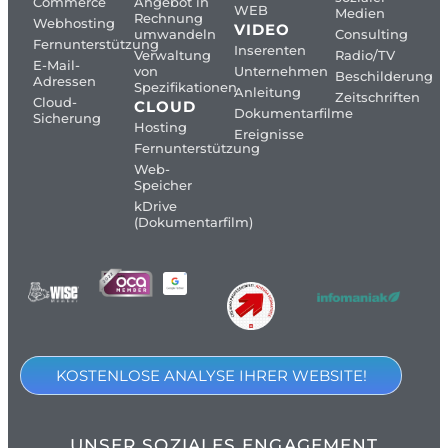
Commerce
Angebot in
WEB
Medien
Rechnung
Webhosting
VIDEO
umwandeln
Consulting
Fernunterstützung
Inserenten
Verwaltung
Radio/TV
E-Mail-
von
Unternehmen
Beschilderung
Adressen
Spezifikationen
Anleitung
Zeitschriften
Cloud-
CLOUD
Dokumentarfilme
Sicherung
Hosting
Ereignisse
Fernunterstützung
Web-
Speicher
kDrive
(Dokumentarfilm)
KOSTENLOSE ANALYSE IHRER WEBSITE!
UNSER SOZIALES ENGAGEMENT