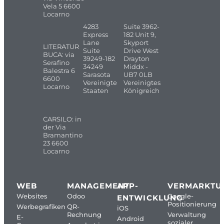
Vela 5 6600
Locarno
4283
Suite 3962-
Express
182 Unit 9,
Lane
Skyport
LITERATUR
Suite
Drive West
BUCA: via
39249-182
Drayton
Serafino
34249
Middx -
Balestra 6
Sarasota
UB7 0LB
6600
Vereinigte
Vereinigtes
Locarno
Staaten
Königreich
CARSILO: in
der Via
Bramantino
23 6600
Locarno
WEB
MANAGEMENT
APP-
VERMARKTU
Websites
Odoo
Google-
ENTWICKLUNG
Positionierung
Werbegrafiken
QR-
iOS
Rechnung
Verwaltung
E-
Android
sozialer