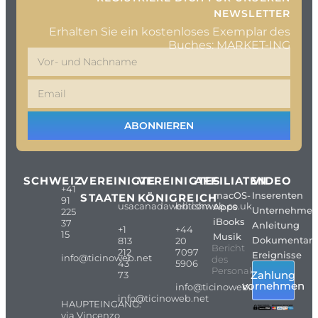
NEWSLETTER
Erhalten Sie ein kostenloses Exemplar des
Buches: MARKET-ING
ABONNIEREN
SCHWEIZ
VEREINIGTE
VEREINIGTES
AFFILIATEN
VIDEO
+41
macOS-
Inserenten
STAATEN
KÖNIGREICH
91
usacanadaweb.com
britishweb.co.uk
Apps
Unternehme
225
iBooks
37
Anleitung
+1
+44
15
Musik
Dokumentarf
813
20
Bericht
212
7097
Ereignisse
info@ticinoweb.net
des
43
5906
Personals
Zahlung
73
vornehmen
info@ticinoweb.net
info@ticinoweb.net
HAUPTEINGANG:
via Vincenzo