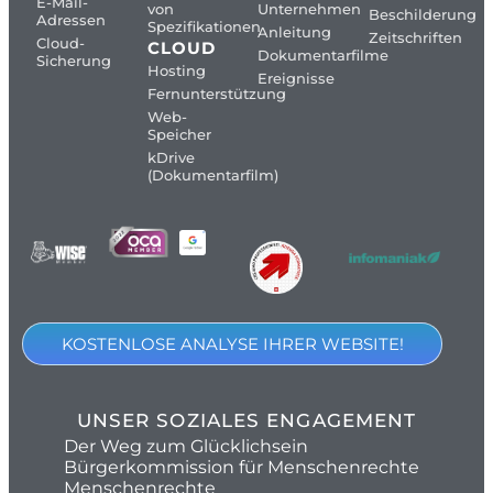
E-Mail-
von
Unternehmen
Beschilderung
Adressen
Spezifikationen
Anleitung
Zeitschriften
Cloud-
CLOUD
Dokumentarfilme
Sicherung
Hosting
Ereignisse
Fernunterstützung
Web-
Speicher
kDrive
(Dokumentarfilm)
KOSTENLOSE ANALYSE IHRER WEBSITE!
UNSER SOZIALES ENGAGEMENT
Der Weg zum Glücklichsein
Bürgerkommission für Menschenrechte
Menschenrechte