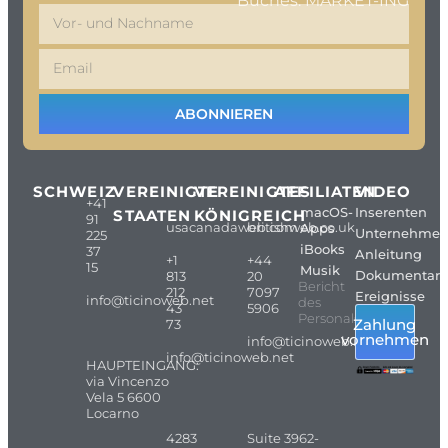
Buches: MARKET-ING
ABONNIEREN
SCHWEIZ
VEREINIGTE
VEREINIGTES
AFFILIATEN
VIDEO
+41
macOS-
Inserenten
STAATEN
KÖNIGREICH
91
usacanadaweb.com
britishweb.co.uk
Apps
Unternehme
225
iBooks
37
Anleitung
+1
+44
15
Musik
Dokumentarf
813
20
Bericht
212
7097
Ereignisse
info@ticinoweb.net
des
43
5906
Personals
Zahlung
73
vornehmen
info@ticinoweb.net
info@ticinoweb.net
HAUPTEINGANG:
via Vincenzo
Vela 5 6600
Locarno
4283
Suite 3962-