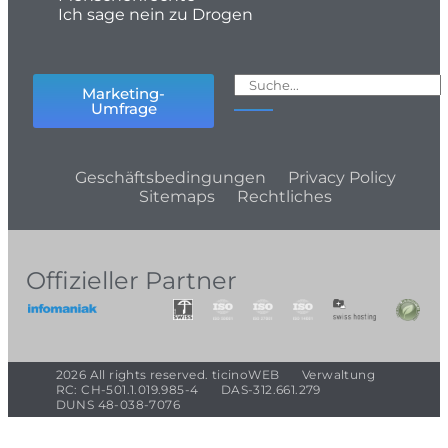
Ich sage nein zu Drogen
Marketing-
Umfrage
Geschäftsbedingungen
Privacy Policy
Sitemaps
Rechtliches
Offizieller Partner
2026 All rights reserved. ticinoWEB
Verwaltung
RC: CH-501.1.019.985-4
DAS-312.661.279
DUNS 48-038-7076