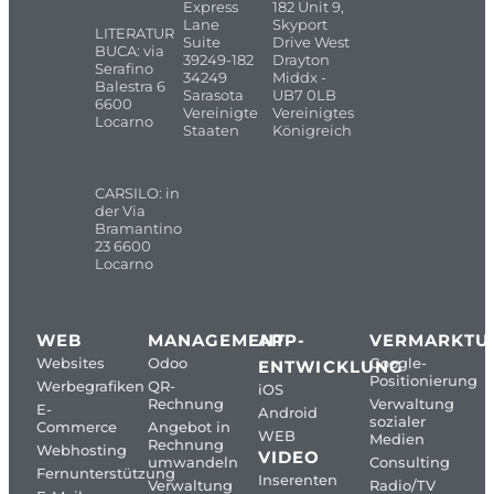
Express
182 Unit 9,
Lane
Skyport
LITERATUR
Suite
Drive West
BUCA: via
39249-182
Drayton
Serafino
34249
Middx -
Balestra 6
Sarasota
UB7 0LB
6600
Vereinigte
Vereinigtes
Locarno
Staaten
Königreich
CARSILO: in
der Via
Bramantino
23 6600
Locarno
WEB
MANAGEMENT
APP-
VERMARKTU
Websites
Odoo
Google-
ENTWICKLUNG
Positionierung
Werbegrafiken
QR-
iOS
Rechnung
Verwaltung
E-
Android
sozialer
Commerce
Angebot in
WEB
Medien
Rechnung
Webhosting
VIDEO
umwandeln
Consulting
Fernunterstützung
Inserenten
Verwaltung
Radio/TV