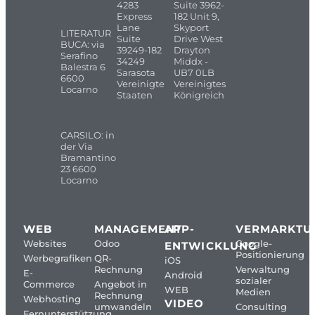
4283
Suite 3962-
Express
182 Unit 9,
Lane
Skyport
LITERATUR
Suite
Drive West
BUCA: via
39249-182
Drayton
Serafino
34249
Middx -
Balestra 6
Sarasota
UB7 0LB
6600
Vereinigte
Vereinigtes
Locarno
Staaten
Königreich
CARSILO: in
der Via
Bramantino
23 6600
Locarno
WEB
MANAGEMENT
APP-
VERMARKTU
Websites
Odoo
Google-
ENTWICKLUNG
Positionierung
Werbegrafiken
QR-
iOS
Rechnung
Verwaltung
E-
Android
sozialer
Commerce
Angebot in
WEB
Medien
Rechnung
Webhosting
VIDEO
umwandeln
Consulting
Fernunterstützung