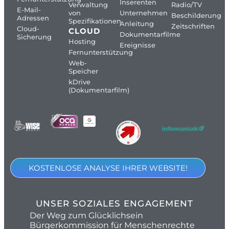
Inserenten
Verwaltung
Radio/TV
E-Mail-
von
Unternehmen
Beschilderung
Adressen
Spezifikationen
Anleitung
Zeitschriften
Cloud-
CLOUD
Dokumentarfilme
Sicherung
Hosting
Ereignisse
Fernunterstützung
Web-
Speicher
kDrive
(Dokumentarfilm)
KOSTENLOSE ANALYSE IHRER WEBSITE!
UNSER SOZIALES ENGAGEMENT
Der Weg zum Glücklichsein
Bürgerkommission für Menschenrechte