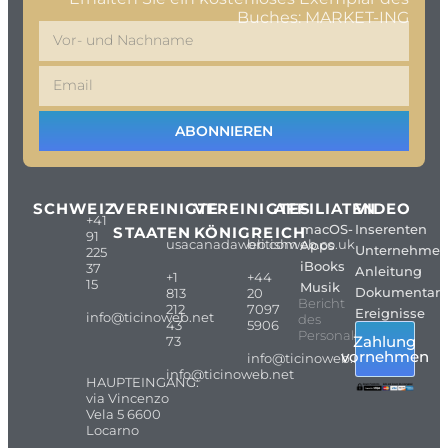
Buches: MARKET-ING
ABONNIEREN
SCHWEIZ
VEREINIGTE
VEREINIGTES
AFFILIATEN
VIDEO
+41
macOS-
Inserenten
STAATEN
KÖNIGREICH
91
usacanadaweb.com
britishweb.co.uk
Apps
Unternehme
225
iBooks
37
Anleitung
+1
+44
15
Musik
Dokumentarf
813
20
Bericht
212
7097
Ereignisse
info@ticinoweb.net
des
43
5906
Personals
Zahlung
73
vornehmen
info@ticinoweb.net
info@ticinoweb.net
HAUPTEINGANG:
via Vincenzo
Vela 5 6600
Locarno