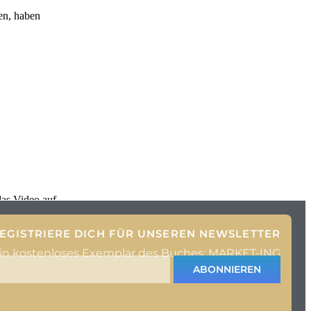
den, haben
das Video auf
EGISTRIERE DICH FÜR UNSEREN NEWSLETTER
ein kostenloses Exemplar des Buches: MARKET-ING
ABONNIEREN