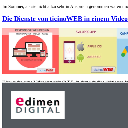
Im Sommer, als sie nicht allzu sehr in Anspruch genommen waren und e
Die Dienste von ticinoWEB in einem Video
Hier ist das neue Video von ticinoWEB, in dem wir die wichtigsten I