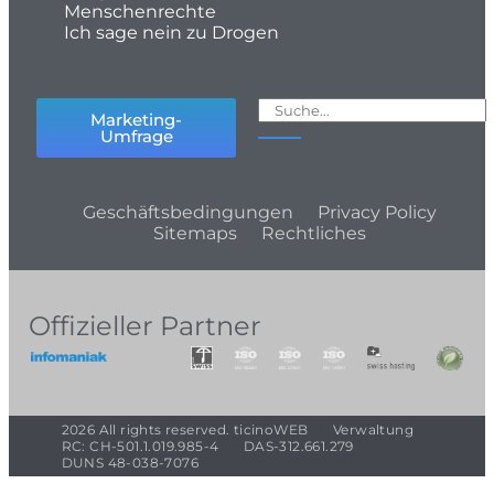
Menschenrechte
Ich sage nein zu Drogen
Marketing-
Umfrage
Geschäftsbedingungen
Privacy Policy
Sitemaps
Rechtliches
Offizieller Partner
2026 All rights reserved. ticinoWEB
Verwaltung
RC: CH-501.1.019.985-4
DAS-312.661.279
DUNS 48-038-7076