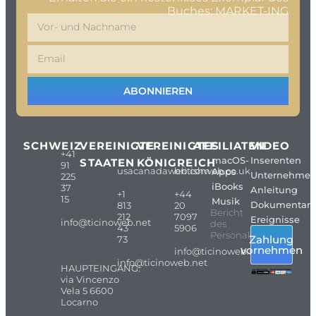
Buches: MARKET-ING
ABONNIEREN
SCHWEIZ
VEREINIGTE
VEREINIGTES
AFFILIATEN
VIDEO
+41
macOS-
Inserenten
STAATEN
KÖNIGREICH
91
usacanadaweb.com
britishweb.co.uk
Apps
Unternehme
225
iBooks
37
Anleitung
+1
+44
15
Musik
Dokumentarf
813
20
Bericht
212
7097
Ereignisse
info@ticinoweb.net
des
43
5906
Personals
Zahlung
73
vornehmen
info@ticinoweb.net
info@ticinoweb.net
HAUPTEINGANG:
via Vincenzo
Vela 5 6600
Locarno