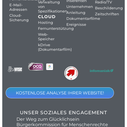
Inserenten
Verwaltung
Radio/TV
E-Mail-
von
Unternehmen
Beschilderung
Adressen
Spezifikationen
Anleitung
Zeitschriften
Cloud-
CLOUD
Dokumentarfilme
Sicherung
Hosting
Ereignisse
Fernunterstützung
Web-
Speicher
kDrive
(Dokumentarfilm)
KOSTENLOSE ANALYSE IHRER WEBSITE!
UNSER SOZIALES ENGAGEMENT
Der Weg zum Glücklichsein
Bürgerkommission für Menschenrechte