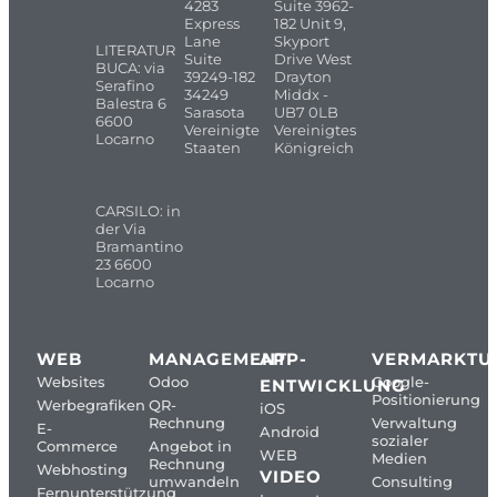
4283
Suite 3962-
Express
182 Unit 9,
Lane
Skyport
LITERATUR
Suite
Drive West
BUCA: via
39249-182
Drayton
Serafino
34249
Middx -
Balestra 6
Sarasota
UB7 0LB
6600
Vereinigte
Vereinigtes
Locarno
Staaten
Königreich
CARSILO: in
der Via
Bramantino
23 6600
Locarno
WEB
MANAGEMENT
APP-
VERMARKTU
Websites
Odoo
Google-
ENTWICKLUNG
Positionierung
Werbegrafiken
QR-
iOS
Rechnung
Verwaltung
E-
Android
sozialer
Commerce
Angebot in
WEB
Medien
Rechnung
Webhosting
VIDEO
umwandeln
Consulting
Fernunterstützung