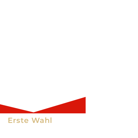
Melden Sie sich kostenlos für
FirstOption an
KLICKE HIER
Erste Wahl