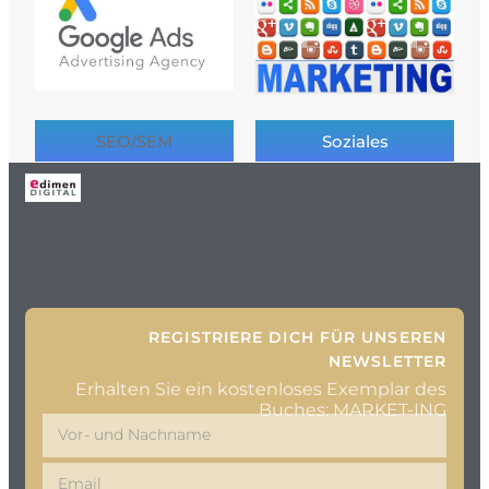
SEO/SEM
Soziales
REGISTRIERE DICH FÜR UNSEREN
NEWSLETTER
Erhalten Sie ein kostenloses Exemplar des
Buches: MARKET-ING