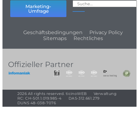
Marketing-
Umfrage
Geschäftsbedingungen
Privacy Policy
Sitemaps
Rechtliches
Offizieller Partner
2026 All rights reserved. ticinoWEB
Verwaltung
RC: CH-501.1.019.985-4
DAS-312.661.279
DUNS 48-038-7076