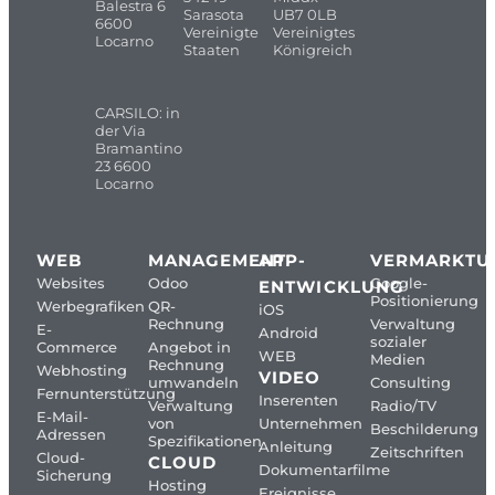
Balestra 6
Sarasota
UB7 0LB
6600
Vereinigte
Vereinigtes
Locarno
Staaten
Königreich
CARSILO: in
der Via
Bramantino
23 6600
Locarno
WEB
MANAGEMENT
APP-
VERMARKTU
Websites
Odoo
Google-
ENTWICKLUNG
Positionierung
Werbegrafiken
QR-
iOS
Rechnung
Verwaltung
E-
Android
sozialer
Commerce
Angebot in
WEB
Medien
Rechnung
Webhosting
VIDEO
umwandeln
Consulting
Fernunterstützung
Inserenten
Verwaltung
Radio/TV
E-Mail-
von
Unternehmen
Beschilderung
Adressen
Spezifikationen
Anleitung
Zeitschriften
Cloud-
CLOUD
Dokumentarfilme
Sicherung
Hosting
Ereignisse