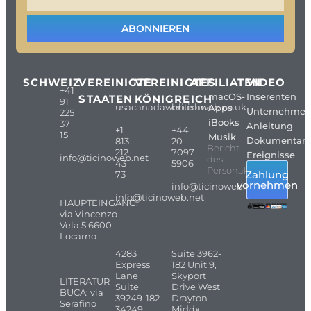
ABONNIEREN
SCHWEIZ
VEREINIGTE
VEREINIGTES
AFFILIATEN
VIDEO
+41
macOS-
Inserenten
STAATEN
KÖNIGREICH
91
usacanadaweb.com
britishweb.co.uk
Apps
Unternehme
225
iBooks
37
Anleitung
+1
+44
15
Musik
Dokumentarf
813
20
Bericht
212
7097
Ereignisse
info@ticinoweb.net
des
43
5906
Personals
Zahlung
73
vornehmen
info@ticinoweb.net
info@ticinoweb.net
HAUPTEINGANG:
via Vincenzo
Vela 5 6600
Locarno
4283
Suite 3962-
Express
182 Unit 9,
Lane
Skyport
LITERATUR
Suite
Drive West
BUCA: via
39249-182
Drayton
Serafino
34249
Middx -