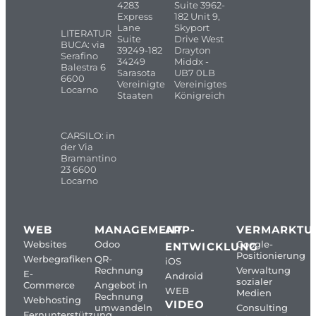
4283
Suite 3962-
Express
182 Unit 9,
Lane
Skyport
LITERATUR
Suite
Drive West
BUCA: via
39249-182
Drayton
Serafino
34249
Middx -
Balestra 6
Sarasota
UB7 0LB
6600
Vereinigte
Vereinigtes
Locarno
Staaten
Königreich
CARSILO: in
der Via
Bramantino
23 6600
Locarno
WEB
MANAGEMENT
APP-
VERMARKTU
Websites
Odoo
Google-
ENTWICKLUNG
Positionierung
Werbegrafiken
QR-
iOS
Rechnung
Verwaltung
E-
Android
sozialer
Commerce
Angebot in
WEB
Medien
Rechnung
Webhosting
VIDEO
umwandeln
Consulting
Fernunterstützung