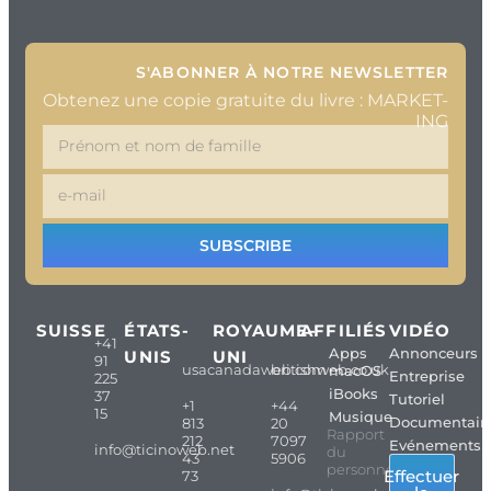
S'ABONNER À NOTRE NEWSLETTER
Obtenez une copie gratuite du livre : MARKET-
ING
SUBSCRIBE
SUISSE
ÉTATS-
ROYAUME-
AFFILIÉS
VIDÉO
+41
Apps
Annonceurs
UNIS
UNI
91
usacanadaweb.com
britishweb.co.uk
macOS
Entreprise
225
iBooks
37
Tutoriel
+1
+44
15
Musique
Documentair
813
20
Rapport
212
7097
Evénements
info@ticinoweb.net
du
43
5906
personnel
Effectuer
73