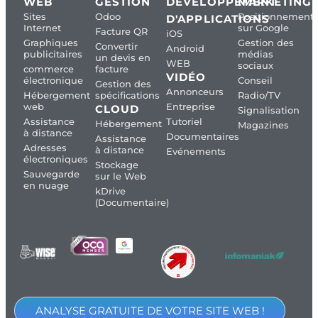
WEB
GESTION
DÉVELOPPEMENT
MARKETING
Sites
Odoo
Positionnement
D'APPLICATIONS
Internet
sur Google
Facture QR
iOS
Graphiques
Gestion des
Convertir
Android
publicitaires
médias
un devis en
WEB
sociaux
commerce
facture
VIDÉO
électronique
Conseil
Gestion des
Annonceurs
Hébergement
spécifications
Radio/TV
web
Entreprise
CLOUD
Signalisation
Assistance
Tutoriel
Hébergement
Magazines
à distance
Documentaires
Assistance
Adresses
à distance
Evénements
électroniques
Stockage
Sauvegarde
sur le Web
en nuage
kDrive
(Documentaire)
ANALYSE GRATUITE DE VOTRE SITE WEB !