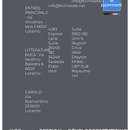
le
info@ticinoweb.net
paiement
info@ticinoweb.net
ENTRÉE
PRINCIPALE
: via
Vincenzo
Vela 5 6600
4283
Suite
Locarno
Express
3962-182
Lane
Unit 9,
Suite
Skyport
39249-
Drive
LITTERATURE
182
West
BUCA : via
34249
Drayton
Serafino
Sarasota
Middx -
Balestra 6
États-
UB7 0LB
6600
Unis
Royaume-
Locarno
Uni
CARSILO :
Via
Bramantino
23 6600
Locarno