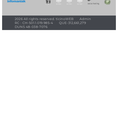
2026 All rights reserved. ticinoWEB
Admin
RC : CH-501.1.019.985-4
QUE-312,661,279
DUNS 48-038-7076