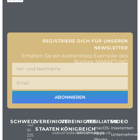
REGISTRIERE DICH FÜR UNSEREN
NEWSLETTER
Erhalten Sie ein kostenloses Exemplar des
Buches: MARKET-ING
ABONNIEREN
SCHWEIZ
VEREINIGTE
VEREINIGTES
AFFILIATEN
VIDEO
+41
macOS-
Inserenten
STAATEN
KÖNIGREICH
91
usacanadaweb.com
britishweb.co.uk
Apps
Unternehme
225
iBooks
37