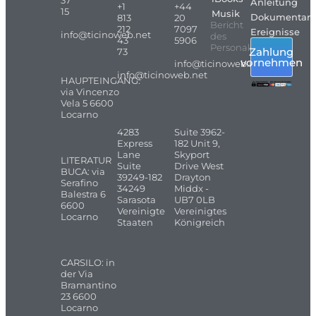
Anleitung
+1
+44
15
Musik
Dokumentarf
813
20
Bericht
212
7097
Ereignisse
info@ticinoweb.net
des
43
5906
Personals
Zahlung
73
vornehmen
info@ticinoweb.net
info@ticinoweb.net
HAUPTEINGANG:
via Vincenzo
Vela 5 6600
Locarno
4283
Suite 3962-
Express
182 Unit 9,
Lane
Skyport
LITERATUR
Suite
Drive West
BUCA: via
39249-182
Drayton
Serafino
34249
Middx -
Balestra 6
Sarasota
UB7 0LB
6600
Vereinigte
Vereinigtes
Locarno
Staaten
Königreich
CARSILO: in
der Via
Bramantino
23 6600
Locarno