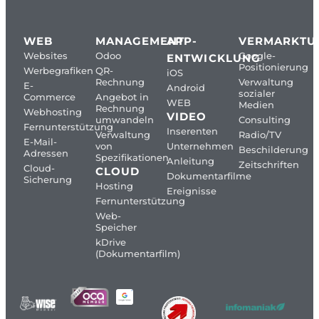
WEB
MANAGEMENT
APP-
VERMARKTU
Websites
Odoo
Google-
ENTWICKLUNG
Positionierung
Werbegrafiken
QR-
iOS
Rechnung
Verwaltung
E-
Android
sozialer
Commerce
Angebot in
WEB
Medien
Rechnung
Webhosting
VIDEO
umwandeln
Consulting
Fernunterstützung
Inserenten
Verwaltung
Radio/TV
E-Mail-
von
Unternehmen
Beschilderung
Adressen
Spezifikationen
Anleitung
Zeitschriften
Cloud-
CLOUD
Dokumentarfilme
Sicherung
Hosting
Ereignisse
Fernunterstützung
Web-
Speicher
kDrive
(Dokumentarfilm)