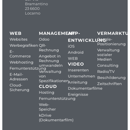
Bramantino
23 6600
Locarno
WEB
MANAGEMENT
APP-
VERMARKTU
Websites
Odoo
Google-
ENTWICKLUNG
Positionierung
Werbegrafiken
QR-
iOS
Rechnung
Verwaltung
E-
Android
sozialer
Commerce
Angebot in
WEB
Medien
Rechnung
Webhosting
VIDEO
umwandeln
Consulting
Fernunterstützung
Inserenten
Verwaltung
Radio/TV
E-Mail-
von
Unternehmen
Beschilderung
Adressen
Spezifikationen
Anleitung
Zeitschriften
Cloud-
CLOUD
Dokumentarfilme
Sicherung
Hosting
Ereignisse
Fernunterstützung
Web-
Speicher
kDrive
(Dokumentarfilm)