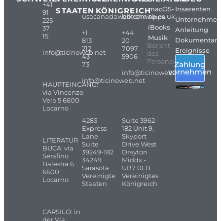
+41
macOS-
Inserenten
STAATEN
KÖNIGREICH
91
usacanadaweb.com
britishweb.co.uk
Apps
Unternehme
225
iBooks
37
Anleitung
+1
+44
15
Musik
Dokumentarf
813
20
Bericht
212
7097
Ereignisse
info@ticinoweb.net
des
43
5906
Personals
Zahlung
73
vornehmen
info@ticinoweb.net
info@ticinoweb.net
HAUPTEINGANG:
via Vincenzo
Vela 5 6600
Locarno
4283
Suite 3962-
Express
182 Unit 9,
Lane
Skyport
LITERATUR
Suite
Drive West
BUCA: via
39249-182
Drayton
Serafino
34249
Middx -
Balestra 6
Sarasota
UB7 0LB
6600
Vereinigte
Vereinigtes
Locarno
Staaten
Königreich
CARSILO: in
der Via