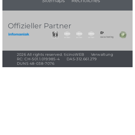
Sitemaps
Rechtliches
Offizieller Partner
2026 All rights reserved. ticinoWEB
Verwaltung
RC: CH-501.1.019.985-4
DAS-312.661.279
DUNS 48-038-7076