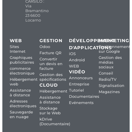
CARSILO :
Via
Bramantino
23 6600
Locarno
WEB
GESTION
DÉVELOPPEMENT
MARKETING
Sites
Odoo
Positionnement
D'APPLICATIONS
Internet
sur Google
Facture QR
iOS
Graphiques
Gestion des
Convertir
Android
publicitaires
médias
un devis en
WEB
sociaux
commerce
facture
VIDÉO
électronique
Conseil
Gestion des
Annonceurs
Hébergement
spécifications
Radio/TV
web
Entreprise
CLOUD
Signalisation
Assistance
Tutoriel
Hébergement
Magazines
à distance
Documentaires
Assistance
Adresses
à distance
Evénements
électroniques
Stockage
Sauvegarde
sur le Web
en nuage
kDrive
(Documentaire)