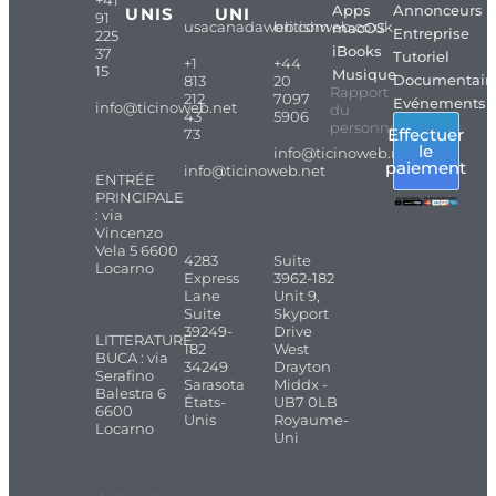
Apps
Annonceurs
UNIS
UNI
91
usacanadaweb.com
britishweb.co.uk
macOS
Entreprise
225
iBooks
37
Tutoriel
+1
+44
15
Musique
Documentair
813
20
Rapport
212
7097
Evénements
info@ticinoweb.net
du
43
5906
personnel
Effectuer
73
le
info@ticinoweb.net
paiement
info@ticinoweb.net
ENTRÉE
PRINCIPALE
: via
Vincenzo
Vela 5 6600
4283
Suite
Locarno
Express
3962-182
Lane
Unit 9,
Suite
Skyport
39249-
Drive
LITTERATURE
182
West
BUCA : via
34249
Drayton
Serafino
Sarasota
Middx -
Balestra 6
États-
UB7 0LB
6600
Unis
Royaume-
Locarno
Uni