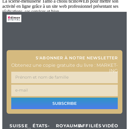
La scierie-menuiserie Tamò a choisi ticinoWEB pour mettre son
activité en ligne grâce à un site web professionnel présentant ses
réalisations, ses services et bien
S'ABONNER À NOTRE NEWSLETTER
Obtenez une copie gratuite du livre : MARKET-
ING
SUBSCRIBE
SUISSE
ÉTATS-
ROYAUME-
AFFILIÉS
VIDÉO
+41