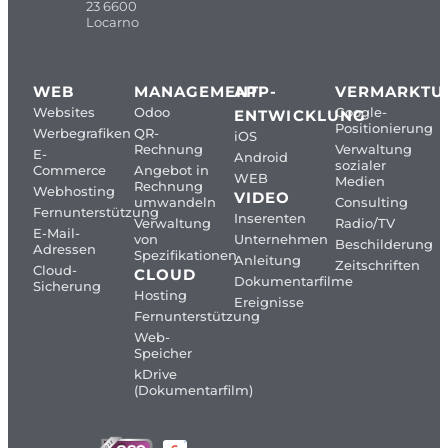
23 6600
Locarno
WEB
MANAGEMENT
APP-
VERMARKTU
Websites
Odoo
Google-
ENTWICKLUNG
Positionierung
Werbegrafiken
QR-
iOS
Rechnung
Verwaltung
E-
Android
sozialer
Commerce
Angebot in
WEB
Medien
Rechnung
Webhosting
VIDEO
umwandeln
Consulting
Fernunterstützung
Inserenten
Verwaltung
Radio/TV
E-Mail-
von
Unternehmen
Beschilderung
Adressen
Spezifikationen
Anleitung
Zeitschriften
Cloud-
CLOUD
Dokumentarfilme
Sicherung
Hosting
Ereignisse
Fernunterstützung
Web-
Speicher
kDrive
(Dokumentarfilm)