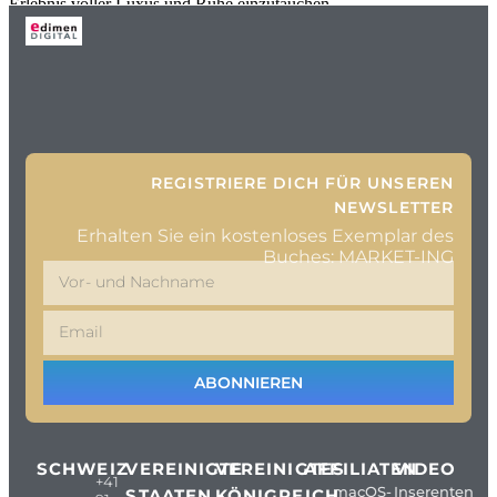
Erlebnis voller Luxus und Ruhe einzutauchen.
REGISTRIERE DICH FÜR UNSEREN
NEWSLETTER
Erhalten Sie ein kostenloses Exemplar des
Buches: MARKET-ING
ABONNIEREN
SCHWEIZ
VEREINIGTE
VEREINIGTES
AFFILIATEN
VIDEO
+41
macOS-
Inserenten
STAATEN
KÖNIGREICH