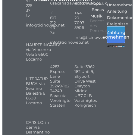
91
usacanadaweb.com
britishweb.co.uk
Apps
Unternehme
225
iBooks
37
Anleitung
+1
+44
15
Musik
Dokumentarf
813
20
Bericht
212
7097
Ereignisse
info@ticinoweb.net
des
43
5906
Personals
Zahlung
73
vornehmen
info@ticinoweb.net
info@ticinoweb.net
HAUPTEINGANG:
via Vincenzo
Vela 5 6600
Locarno
4283
Suite 3962-
Express
182 Unit 9,
Lane
Skyport
LITERATUR
Suite
Drive West
BUCA: via
39249-182
Drayton
Serafino
34249
Middx -
Balestra 6
Sarasota
UB7 0LB
6600
Vereinigte
Vereinigtes
Locarno
Staaten
Königreich
CARSILO: in
der Via
Bramantino