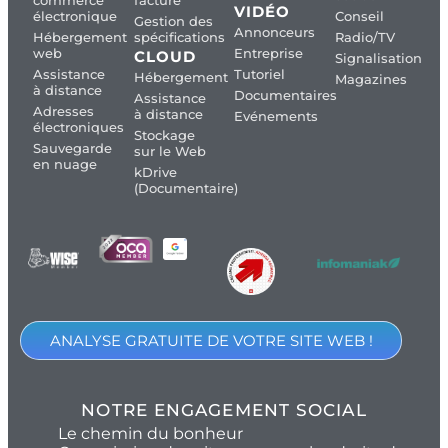
VIDÉO
électronique
Conseil
Gestion des
Annonceurs
Hébergement
spécifications
Radio/TV
web
Entreprise
CLOUD
Signalisation
Assistance
Tutoriel
Hébergement
Magazines
à distance
Documentaires
Assistance
Adresses
à distance
Evénements
électroniques
Stockage
Sauvegarde
sur le Web
en nuage
kDrive
(Documentaire)
ANALYSE GRATUITE DE VOTRE SITE WEB !
NOTRE ENGAGEMENT SOCIAL
Le chemin du bonheur