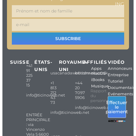
ING
SUBSCRIBE
SUISSE
ÉTATS-
ROYAUME-
AFFILIÉS
VIDÉO
+41
Apps
Annonceurs
UNIS
UNI
91
usacanadaweb.com
britishweb.co.uk
macOS
Entreprise
225
iBooks
37
Tutoriel
+1
+44
15
Musique
Documentair
813
20
Rapport
212
7097
Evénements
info@ticinoweb.net
du
43
5906
personnel
Effectuer
73
le
info@ticinoweb.net
paiement
info@ticinoweb.net
ENTRÉE
PRINCIPALE
: via
Vincenzo
Vela 5 6600