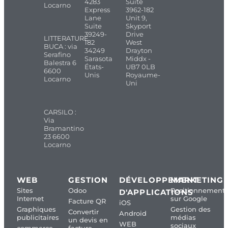
4283
Suite
Locarno
Express
3962-182
Lane
Unit 9,
Suite
Skyport
39249-
Drive
LITTERATURE
182
West
BUCA : via
34249
Drayton
Serafino
Sarasota
Middx -
Balestra 6
États-
UB7 0LB
6600
Unis
Royaume-
Locarno
Uni
CARSILO :
Via
Bramantino
23 6600
Locarno
WEB
GESTION
DÉVELOPPEMENT
MARKETING
Sites
Odoo
Positionnement
D'APPLICATIONS
Internet
sur Google
Facture QR
iOS
Graphiques
Gestion des
Convertir
Android
publicitaires
médias
un devis en
WEB
sociaux
commerce
facture