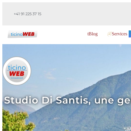
+41 91 225 37 15
tBlog
Services
Studio Di Santis, une ge