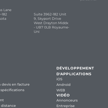
ss Lane
-182
Suite 3962-182 Unit
sota
9, Skyport Drive
West Drayton Middx
- UB7 0LB Royaume-
Uni
DÉVELOPPEMENT
D'APPLICATIONS
iOS
 devis en facture
Android
spécifications
WEB
VIDÉO
nt
Annonceurs
 distance
Entreprise