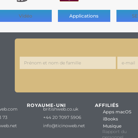
Vidéo
Applications
SE
ROYAUME-UNI
AFFILIÉS
web.com
britishweb.co.uk
Apps macOS
3 73
+44 20 7097 5906
iBooks
oweb.net
info@ticinoweb.net
Musique
Rapport du
personnel