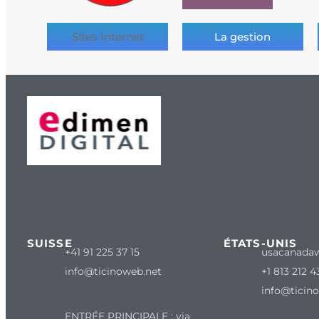
Sites Internet
La gestion
SUISSE
ÉTATS-UNIS
+41 91 225 37 15
usacanada
info@ticinoweb.net
+1 813 212 4
info@ticin
ENTRÉE PRINCIPALE : via