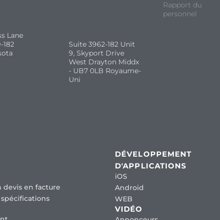
Rapport du
personnel
ss Lane
-182
Suite 3962-182 Unit
sota
9, Skyport Drive
West Drayton Middx
- UB7 0LB Royaume-
Uni
DÉVELOPPEMENT
D'APPLICATIONS
iOS
 devis en facture
Android
spécifications
WEB
VIDÉO
nt
Annonceurs