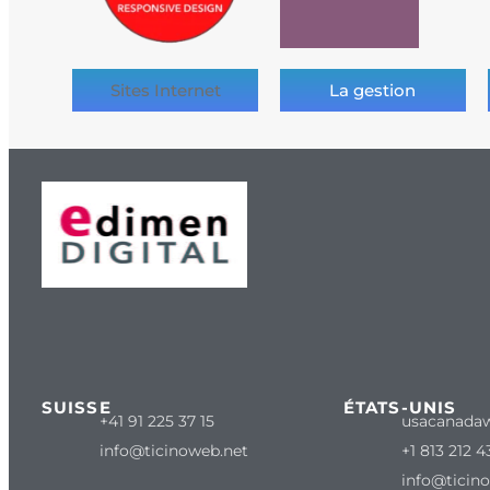
Sites Internet
La gestion
SUISSE
ÉTATS-UNIS
+41 91 225 37 15
usacanada
info@ticinoweb.net
+1 813 212 4
info@ticin