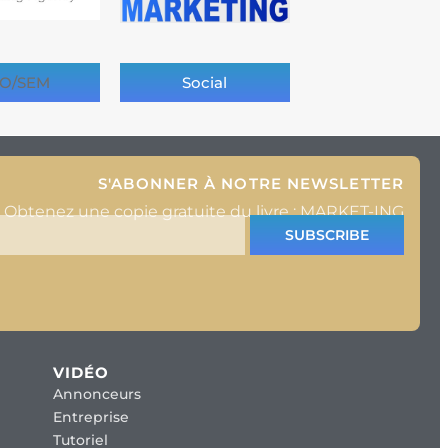
O/SEM
Social
S'ABONNER À NOTRE NEWSLETTER
Obtenez une copie gratuite du livre : MARKET-ING
SUBSCRIBE
VIDÉO
Annonceurs
Entreprise
Tutoriel