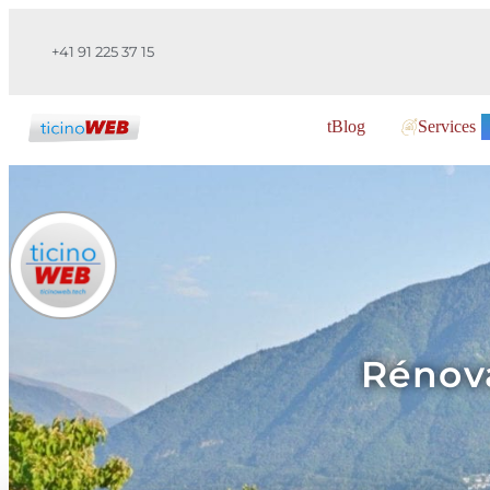
+41 91 225 37 15
tBlog
Services
Rénova