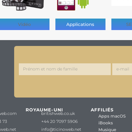
Vidéo
Applications
SE
ROYAUME-UNI
AFFILIÉS
web.com
britishweb.co.uk
Apps macOS
3 73
+44 20 7097 5906
iBooks
oweb.net
info@ticinoweb.net
Musique