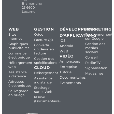
Bramantino
23 6600
Locarno
WEB
GESTION
DÉVELOPPEMENT
MARKETING
Sites
Odoo
Positionnement
D'APPLICATIONS
Internet
sur Google
Facture QR
iOS
Graphiques
Gestion des
Convertir
Android
publicitaires
médias
un devis en
WEB
sociaux
commerce
facture
VIDÉO
électronique
Conseil
Gestion des
Annonceurs
Hébergement
spécifications
Radio/TV
web
Entreprise
CLOUD
Signalisation
Assistance
Tutoriel
Hébergement
Magazines
à distance
Documentaires
Assistance
Adresses
à distance
Evénements
électroniques
Stockage
Sauvegarde
sur le Web
en nuage
kDrive
(Documentaire)