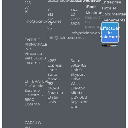
usacanadaweb.com
britishweb.co.uk
macOS
Entreprise
225
iBooks
37
Tutoriel
+1
+44
15
Musique
Documentair
813
20
Rapport
212
7097
Evénements
info@ticinoweb.net
du
43
5906
personnel
Effectuer
73
le
info@ticinoweb.net
paiement
info@ticinoweb.net
ENTRÉE
PRINCIPALE
: via
Vincenzo
Vela 5 6600
4283
Suite
Locarno
Express
3962-182
Lane
Unit 9,
Suite
Skyport
39249-
Drive
LITTERATURE
182
West
BUCA : via
34249
Drayton
Serafino
Sarasota
Middx -
Balestra 6
États-
UB7 0LB
6600
Unis
Royaume-
Locarno
Uni
CARSILO :
Via