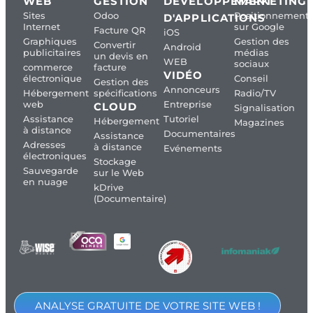
WEB
GESTION
DÉVELOPPEMENT
MARKETING
Sites
Odoo
Positionnement
D'APPLICATIONS
Internet
sur Google
Facture QR
iOS
Graphiques
Gestion des
Convertir
Android
publicitaires
médias
un devis en
WEB
sociaux
commerce
facture
VIDÉO
électronique
Conseil
Gestion des
Annonceurs
Hébergement
spécifications
Radio/TV
web
Entreprise
CLOUD
Signalisation
Assistance
Tutoriel
Hébergement
Magazines
à distance
Documentaires
Assistance
Adresses
à distance
Evénements
électroniques
Stockage
Sauvegarde
sur le Web
en nuage
kDrive
(Documentaire)
ANALYSE GRATUITE DE VOTRE SITE WEB !