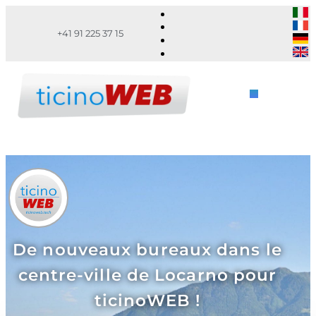
+41 91 225 37 15
De nouveaux bureaux dans le
centre-ville de Locarno pour
ticinoWEB !