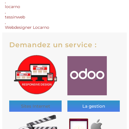
,
locarno
,
tessinweb
,
Webdesigner Locarno
Demandez un service :
Sites Internet
La gestion