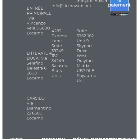
le
info@ticinoweb.net
paiement
info@ticinoweb.net
ENTRÉE
PRINCIPALE
: via
Vincenzo
Vela 5 6600
4283
Suite
Locarno
Express
3962-182
Lane
Unit 9,
Suite
Skyport
39249-
Drive
LITTERATURE
182
West
BUCA : via
34249
Drayton
Serafino
Sarasota
Middx -
Balestra 6
États-
UB7 0LB
6600
Unis
Royaume-
Locarno
Uni
CARSILO :
Via
Bramantino
23 6600
Locarno