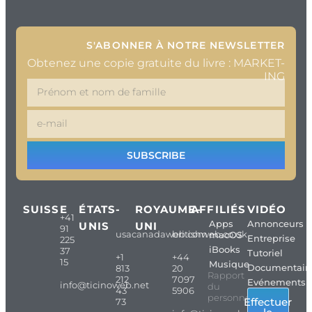
S'ABONNER À NOTRE NEWSLETTER
Obtenez une copie gratuite du livre : MARKET-
ING
SUBSCRIBE
SUISSE
ÉTATS-
ROYAUME-
AFFILIÉS
VIDÉO
+41
Apps
Annonceurs
UNIS
UNI
91
usacanadaweb.com
britishweb.co.uk
macOS
Entreprise
225
iBooks
37
Tutoriel
+1
+44
15
Musique
Documentair
813
20
Rapport
212
7097
Evénements
info@ticinoweb.net
du
43
5906
personnel
Effectuer
73