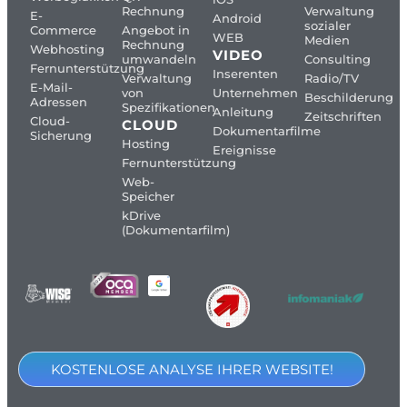
Rechnung
Verwaltung
E-
Android
sozialer
Commerce
Angebot in
WEB
Medien
Rechnung
Webhosting
VIDEO
umwandeln
Consulting
Fernunterstützung
Inserenten
Verwaltung
Radio/TV
E-Mail-
von
Unternehmen
Beschilderung
Adressen
Spezifikationen
Anleitung
Zeitschriften
Cloud-
CLOUD
Dokumentarfilme
Sicherung
Hosting
Ereignisse
Fernunterstützung
Web-
Speicher
kDrive
(Dokumentarfilm)
KOSTENLOSE ANALYSE IHRER WEBSITE!