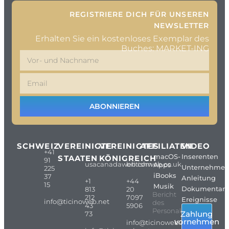
REGISTRIERE DICH FÜR UNSEREN
NEWSLETTER
Erhalten Sie ein kostenloses Exemplar des
Buches: MARKET-ING
ABONNIEREN
SCHWEIZ
VEREINIGTE
VEREINIGTES
AFFILIATEN
VIDEO
+41
macOS-
Inserenten
STAATEN
KÖNIGREICH
91
usacanadaweb.com
britishweb.co.uk
Apps
Unternehme
225
iBooks
37
Anleitung
+1
+44
15
Musik
Dokumentarf
813
20
Bericht
212
7097
Ereignisse
info@ticinoweb.net
des
43
5906
Personals
Zahlung
73
vornehmen
info@ticinoweb.net