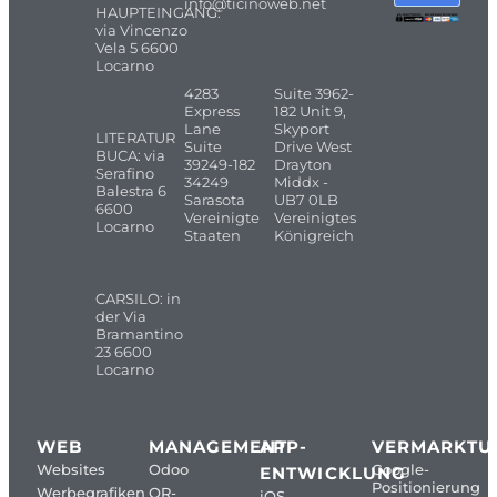
info@ticinoweb.net
HAUPTEINGANG:
via Vincenzo
Vela 5 6600
Locarno
4283
Suite 3962-
Express
182 Unit 9,
Lane
Skyport
LITERATUR
Suite
Drive West
BUCA: via
39249-182
Drayton
Serafino
34249
Middx -
Balestra 6
Sarasota
UB7 0LB
6600
Vereinigte
Vereinigtes
Locarno
Staaten
Königreich
CARSILO: in
der Via
Bramantino
23 6600
Locarno
WEB
MANAGEMENT
APP-
VERMARKTU
Websites
Odoo
Google-
ENTWICKLUNG
Positionierung
Werbegrafiken
QR-
iOS