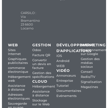
CARSILO :
Via
Bramantino
23 6600
Locarno
WEB
GESTION
DÉVELOPPEMENT
MARKETING
Sites
Odoo
Positionnement
D'APPLICATIONS
Internet
sur Google
Facture QR
iOS
Graphiques
Gestion des
Convertir
Android
publicitaires
médias
un devis en
WEB
sociaux
commerce
facture
VIDÉO
électronique
Conseil
Gestion des
Annonceurs
Hébergement
spécifications
Radio/TV
web
Entreprise
CLOUD
Signalisation
Assistance
Tutoriel
Hébergement
Magazines
à distance
Documentaires
Assistance
Adresses
à distance
Evénements
électroniques
Stockage
Sauvegarde
sur le Web
en nuage