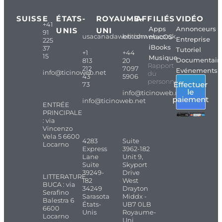
SUISSE
ÉTATS-
ROYAUME-
AFFILIÉS
VIDÉO
+41
Apps
Annonceurs
UNIS
UNI
91
usacanadaweb.com
britishweb.co.uk
macOS
Entreprise
225
iBooks
37
Tutoriel
+1
+44
15
Musique
Documentair
813
20
Rapport
212
7097
Evénements
info@ticinoweb.net
du
43
5906
personnel
Effectuer
73
le
info@ticinoweb.net
paiement
info@ticinoweb.net
ENTRÉE
PRINCIPALE
: via
Vincenzo
Vela 5 6600
4283
Suite
Locarno
Express
3962-182
Lane
Unit 9,
Suite
Skyport
39249-
Drive
LITTERATURE
182
West
BUCA : via
34249
Drayton
Serafino
Sarasota
Middx -
Balestra 6
États-
UB7 0LB
6600
Unis
Royaume-
Locarno
Uni