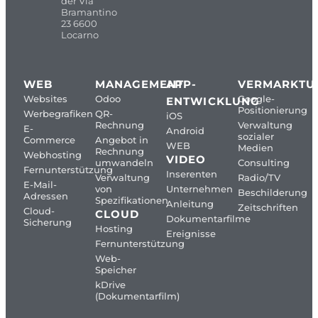
der Via
Bramantino
23 6600
Locarno
WEB
MANAGEMENT
APP-
VERMARKTU
Websites
Odoo
Google-
ENTWICKLUNG
Positionierung
Werbegrafiken
QR-
iOS
Rechnung
Verwaltung
E-
Android
sozialer
Commerce
Angebot in
WEB
Medien
Rechnung
Webhosting
VIDEO
umwandeln
Consulting
Fernunterstützung
Inserenten
Verwaltung
Radio/TV
E-Mail-
von
Unternehmen
Beschilderung
Adressen
Spezifikationen
Anleitung
Zeitschriften
Cloud-
CLOUD
Dokumentarfilme
Sicherung
Hosting
Ereignisse
Fernunterstützung
Web-
Speicher
kDrive
(Dokumentarfilm)