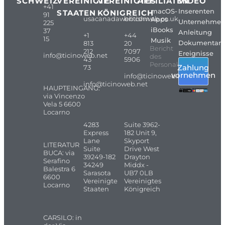
SCHWEIZ
VEREINIGTE
VEREINIGTES
AFFILIATEN
VIDEO
+41
macOS-
Inserenten
STAATEN
KÖNIGREICH
91
usacanadaweb.com
britishweb.co.uk
Apps
Unternehme
225
iBooks
37
Anleitung
+1
+44
15
Musik
Dokumentarf
813
20
Bericht
212
7097
Ereignisse
info@ticinoweb.net
des
43
5906
Personals
Zahlung
73
vornehmen
info@ticinoweb.net
info@ticinoweb.net
HAUPTEINGANG:
via Vincenzo
Vela 5 6600
Locarno
4283
Suite 3962-
Express
182 Unit 9,
Lane
Skyport
LITERATUR
Suite
Drive West
BUCA: via
39249-182
Drayton
Serafino
34249
Middx -
Balestra 6
Sarasota
UB7 0LB
6600
Vereinigte
Vereinigtes
Locarno
Staaten
Königreich
CARSILO: in