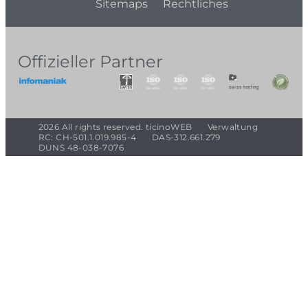
Sitemaps
Rechtliches
Offizieller Partner
2026 All rights reserved. ticinoWEB
Verwaltung
RC: CH-501.1.019.985-4
DAS-312.661.279
DUNS 48-038-7076