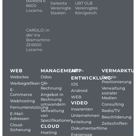
Balestra 6
Sarasota
UB7 0LB
6600
Vereinigte
Vereinigtes
Locarno
Staaten
Königreich
CARSILO: in
der Via
Bramantino
23 6600
Locarno
WEB
MANAGEMENT
APP-
VERMARKTU
Websites
Odoo
Google-
ENTWICKLUNG
Positionierung
Werbegrafiken
QR-
iOS
Rechnung
Verwaltung
E-
Android
sozialer
Commerce
Angebot in
WEB
Medien
Rechnung
Webhosting
VIDEO
umwandeln
Consulting
Fernunterstützung
Inserenten
Verwaltung
Radio/TV
E-Mail-
von
Unternehmen
Beschilderung
Adressen
Spezifikationen
Anleitung
Zeitschriften
Cloud-
CLOUD
Dokumentarfilme
Sicherung
Hosting
Ereignisse