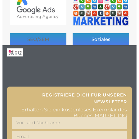
SEO/SEM
Soziales
REGISTRIERE DICH FÜR UNSEREN
NEWSLETTER
Erhalten Sie ein kostenloses Exemplar des
Buches: MARKET-ING