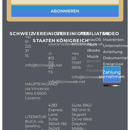
ABONNIEREN
SCHWEIZ
VEREINIGTE
VEREINIGTES
AFFILIATEN
VIDEO
+41
macOS-
Inserenten
STAATEN
KÖNIGREICH
91
usacanadaweb.com
britishweb.co.uk
Apps
Unternehme
225
iBooks
37
Anleitung
+1
+44
15
Musik
Dokumentarf
813
20
Bericht
212
7097
Ereignisse
info@ticinoweb.net
des
43
5906
Personals
Zahlung
73
vornehmen
info@ticinoweb.net
info@ticinoweb.net
HAUPTEINGANG:
via Vincenzo
Vela 5 6600
Locarno
4283
Suite 3962-
Express
182 Unit 9,
Lane
Skyport
LITERATUR
Suite
Drive West
BUCA: via
39249-182
Drayton
Serafino
34249
Middx -