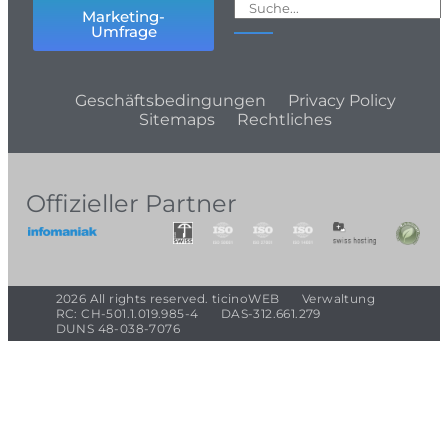
Marketing-
Umfrage
Geschäftsbedingungen
Privacy Policy
Sitemaps
Rechtliches
Offizieller Partner
2026 All rights reserved. ticinoWEB
Verwaltung
RC: CH-501.1.019.985-4
DAS-312.661.279
DUNS 48-038-7076