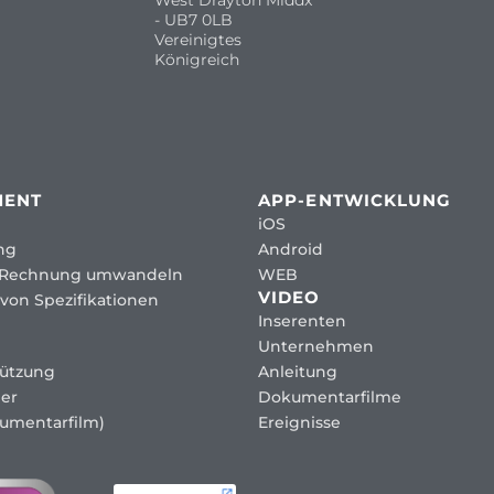
West Drayton Middx
- UB7 0LB
Vereinigtes
Königreich
MENT
APP-ENTWICKLUNG
iOS
ng
Android
 Rechnung umwandeln
WEB
VIDEO
von Spezifikationen
Inserenten
Unternehmen
tützung
Anleitung
er
Dokumentarfilme
umentarfilm)
Ereignisse