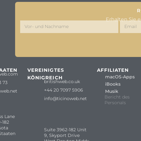
R
Erhalten Sie 
TAATEN
VEREINIGTES
AFFILIATEN
web.com
macOS-Apps
KÖNIGREICH
britishweb.co.uk
3 73
iBooks
+44 20 7097 5906
oweb.net
Musik
Bericht des
info@ticinoweb.net
Personals
ss Lane
-182
sota
Suite 3962-182 Unit
Staaten
9, Skyport Drive