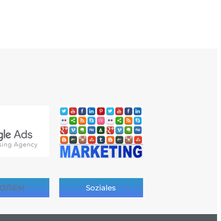
O/SEM
Soziales