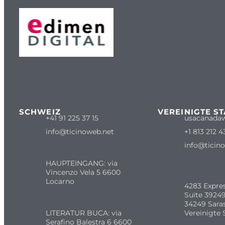
SCHWEIZ
VEREINIGTE S
+41 91 225 37 15
usacanada
info@ticinoweb.net
+1 813 212 4
info@ticin
HAUPTEINGANG: via
Vincenzo Vela 5 6600
Locarno
4283 Expre
Suite 39249
34249 Sara
LITERATUR BUCA: via
Vereinigte 
Serafino Balestra 6 6600