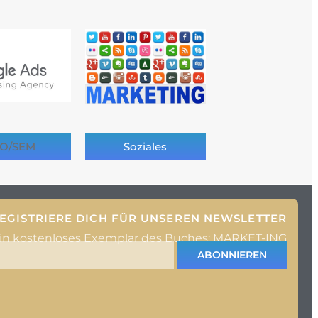
O/SEM
Soziales
EGISTRIERE DICH FÜR UNSEREN NEWSLETTER
ein kostenloses Exemplar des Buches: MARKET-ING
ABONNIEREN