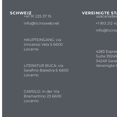
SCHWEIZ
VEREINIGTE S
+41 91 225 37 15
usacanada
info@ticinoweb.net
+1 813 212 4
info@ticin
HAUPTEINGANG: via
Vincenzo Vela 5 6600
Locarno
4283 Expre
Suite 39249
34249 Sara
LITERATUR BUCA: via
Vereinigte 
Serafino Balestra 6 6600
Locarno
CARSILO: in der Via
Bramantino 23 6600
Locarno