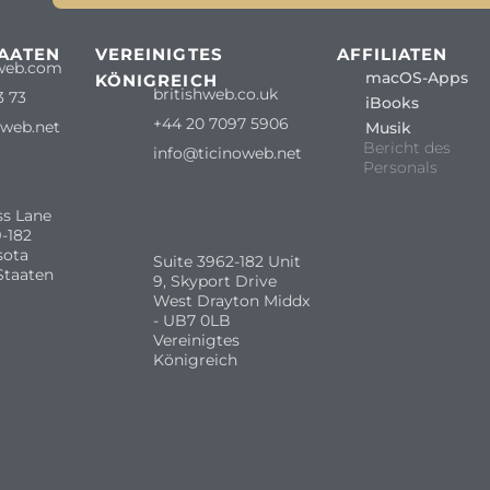
TAATEN
VEREINIGTES
AFFILIATEN
web.com
macOS-Apps
KÖNIGREICH
britishweb.co.uk
3 73
iBooks
+44 20 7097 5906
oweb.net
Musik
Bericht des
info@ticinoweb.net
Personals
ss Lane
-182
sota
Suite 3962-182 Unit
Staaten
9, Skyport Drive
West Drayton Middx
- UB7 0LB
Vereinigtes
Königreich