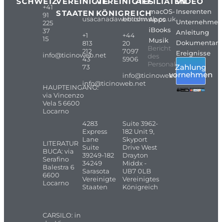
SCHWEIZ
VEREINIGTE
VEREINIGTES
AFFILIATEN
VIDEO
+41
macOS-
Inserenten
STAATEN
KÖNIGREICH
91
usacanadaweb.com
britishweb.co.uk
Apps
Unternehme
225
iBooks
37
Anleitung
+1
+44
15
Musik
Dokumentarf
813
20
Bericht
212
7097
Ereignisse
info@ticinoweb.net
des
43
5906
Personals
Zahlung
73
vornehmen
info@ticinoweb.net
info@ticinoweb.net
HAUPTEINGANG:
via Vincenzo
Vela 5 6600
Locarno
4283
Suite 3962-
Express
182 Unit 9,
Lane
Skyport
LITERATUR
Suite
Drive West
BUCA: via
39249-182
Drayton
Serafino
34249
Middx -
Balestra 6
Sarasota
UB7 0LB
6600
Vereinigte
Vereinigtes
Locarno
Staaten
Königreich
CARSILO: in