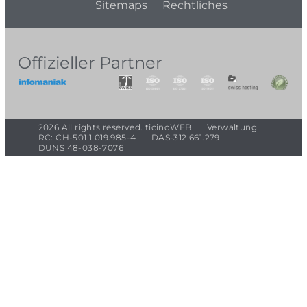
Sitemaps
Rechtliches
Offizieller Partner
2026 All rights reserved. ticinoWEB
Verwaltung
RC: CH-501.1.019.985-4
DAS-312.661.279
DUNS 48-038-7076