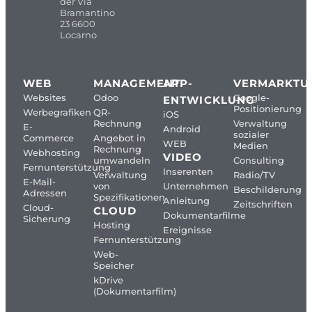
der Via
Bramantino
23 6600
Locarno
WEB
MANAGEMENT
APP-
VERMARKTU
Websites
Odoo
Google-
ENTWICKLUNG
Positionierung
Werbegrafiken
QR-
iOS
Rechnung
Verwaltung
E-
Android
sozialer
Commerce
Angebot in
WEB
Medien
Rechnung
Webhosting
VIDEO
umwandeln
Consulting
Fernunterstützung
Inserenten
Verwaltung
Radio/TV
E-Mail-
von
Unternehmen
Beschilderung
Adressen
Spezifikationen
Anleitung
Zeitschriften
Cloud-
CLOUD
Dokumentarfilme
Sicherung
Hosting
Ereignisse
Fernunterstützung
Web-
Speicher
kDrive
(Dokumentarfilm)