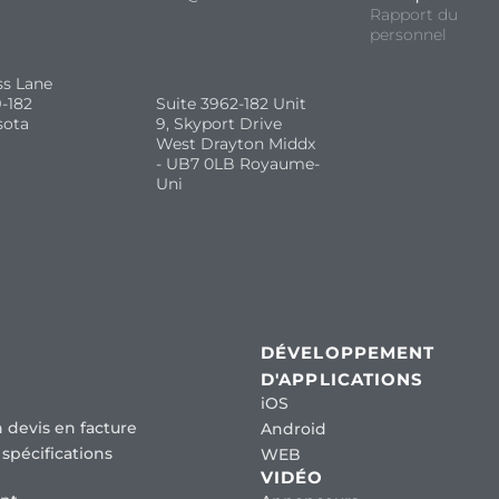
Rapport du
personnel
ss Lane
-182
Suite 3962-182 Unit
sota
9, Skyport Drive
West Drayton Middx
- UB7 0LB Royaume-
Uni
DÉVELOPPEMENT
D'APPLICATIONS
iOS
 devis en facture
Android
spécifications
WEB
VIDÉO