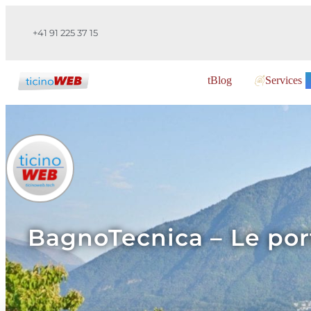
+41 91 225 37 15
tBlog
Services
BagnoTecnica – Le por