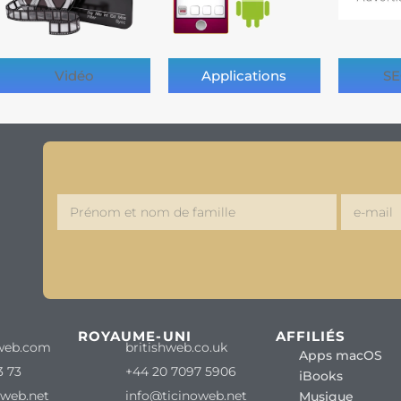
Vidéo
Applications
SE
ROYAUME-UNI
AFFILIÉS
web.com
britishweb.co.uk
Apps macOS
3 73
+44 20 7097 5906
iBooks
oweb.net
info@ticinoweb.net
Musique