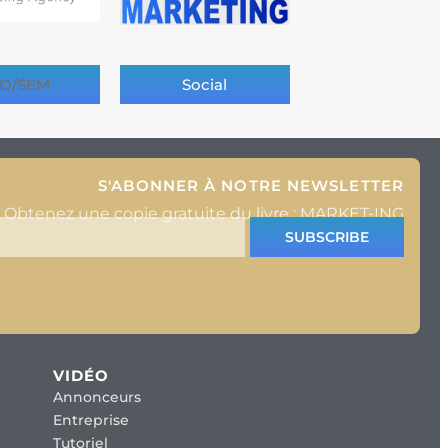
O/SEM
Social
S'ABONNER À NOTRE NEWSLETTER
Obtenez une copie gratuite du livre : MARKET-ING
SUBSCRIBE
VIDÉO
Annonceurs
Entreprise
Tutoriel