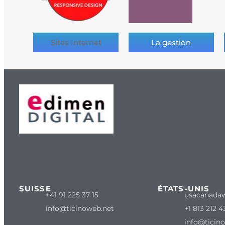
Sites Internet
La gestion
SUISSE
ÉTATS-UNIS
+41 91 225 37 15
usacanada
info@ticinoweb.net
+1 813 212 4
info@ticin