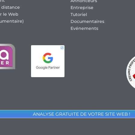
nt
Annonceurs
 distance
Entreprise
r le Web
Tutoriel
umentaire)
Documentaires
Evénements
ANALYSE GRATUITE DE VOTRE SITE WEB !