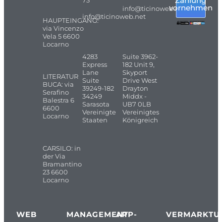
Zahlung
vornehmen
info@ticinoweb.net
info@ticinoweb.net
HAUPTEINGANG:
via Vincenzo
Vela 5 6600
Locarno
4283
Suite 3962-
Express
182 Unit 9,
Lane
Skyport
LITERATUR
Suite
Drive West
BUCA: via
39249-182
Drayton
Serafino
34249
Middx -
Balestra 6
Sarasota
UB7 0LB
6600
Vereinigte
Vereinigtes
Locarno
Staaten
Königreich
CARSILO: in
der Via
Bramantino
23 6600
Locarno
WEB
MANAGEMENT
APP-
VERMARKTU