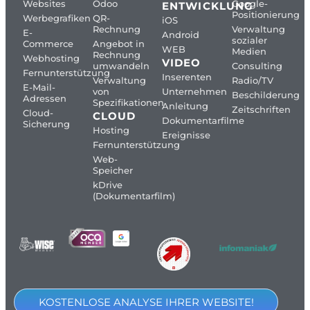
Websites
Odoo
Google-
ENTWICKLUNG
Positionierung
Werbegrafiken
QR-
iOS
Rechnung
Verwaltung
E-
Android
sozialer
Commerce
Angebot in
WEB
Medien
Rechnung
Webhosting
VIDEO
umwandeln
Consulting
Fernunterstützung
Inserenten
Verwaltung
Radio/TV
E-Mail-
von
Unternehmen
Beschilderung
Adressen
Spezifikationen
Anleitung
Zeitschriften
Cloud-
CLOUD
Dokumentarfilme
Sicherung
Hosting
Ereignisse
Fernunterstützung
Web-
Speicher
kDrive
(Dokumentarfilm)
KOSTENLOSE ANALYSE IHRER WEBSITE!