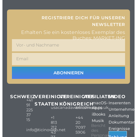
REGISTRIERE DICH FÜR UNSEREN
NEWSLETTER
Erhalten Sie ein kostenloses Exemplar des
Buches: MARKET-ING
ABONNIEREN
SCHWEIZ
VEREINIGTE
VEREINIGTES
AFFILIATEN
VIDEO
+41
macOS-
Inserenten
STAATEN
KÖNIGREICH
91
usacanadaweb.com
britishweb.co.uk
Apps
Unternehme
225
iBooks
37
Anleitung
+1
+44
15
Musik
Dokumentarf
813
20
Bericht
212
7097
Ereignisse
info@ticinoweb.net
des
43
5906
Personals
73