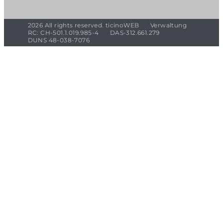
2026 All rights reserved. ticinoWEB
Verwaltung
RC: CH-501.1.019.985-4
DAS-312.661.279
DUNS 48-038-7076